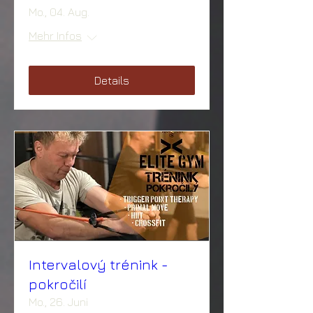
Mo., 04. Aug.
Mehr Infos
Details
Intervalový trénink -
pokročilí
Mo., 26. Juni