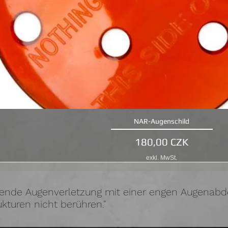
NAR-Augenschild
Schnellansicht
Preis
180,00 CZK
exkl. MwSt.
gende Augenverletzung mit einer engen Augenabd
kturen nicht berühren."