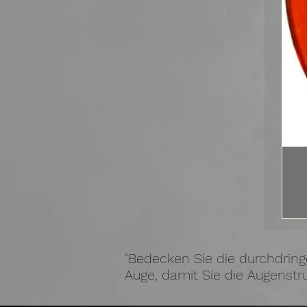
"Bedecken Sie die durchdrin
Auge, damit Sie die Augenstru