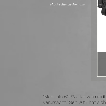
Massive Blutungskontrolle
"Mehr als 60 % aller verme
verursacht." Seit 2011 hat sic