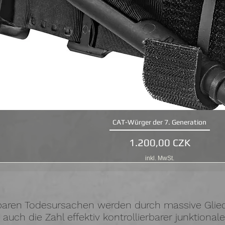
CAT-Würger der 7. Generation
Schnellansicht
Preis
1.200,00 CZK
inkl. MwSt.
idbaren Todesursachen werden durch massive Gl
h auch die Zahl effektiv kontrollierbarer junktiona