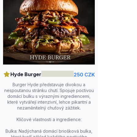
Hyde Burger
250 CZK
Burger Hyde představuje divokou a
nespoutanou stránku chutí. Spojuje poctivou
domácí bulku s výraznými ingrediencemi,
které vytvářejí intenzivní, lehce pikantní a
nezaměnitelný chuťový zážitek.
Klíčové vlastnosti a ingredience:
Bulka: Nadýchaná domácí briošková bulka,
která tvoří základ každého poctivého