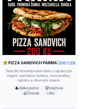
PIZZA SANDVICH PARMA
200 CZK
Šest dní fermentované těsto s rajčatovým
sugem, parmskou šunkou, mozzarellou,
rukolou a olivovým olejem.
Velká porce
Vepřové
Česnek
Bio