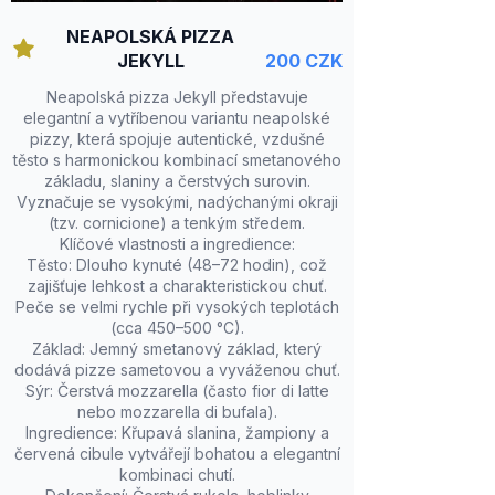
NEAPOLSKÁ PIZZA
JEKYLL
200 CZK
Neapolská pizza Jekyll představuje
elegantní a vytříbenou variantu neapolské
pizzy, která spojuje autentické, vzdušné
těsto s harmonickou kombinací smetanového
základu, slaniny a čerstvých surovin.
Vyznačuje se vysokými, nadýchanými okraji
(tzv. cornicione) a tenkým středem.
Klíčové vlastnosti a ingredience:
Těsto: Dlouho kynuté (48–72 hodin), což
zajišťuje lehkost a charakteristickou chuť.
Peče se velmi rychle při vysokých teplotách
(cca 450–500 °C).
Základ: Jemný smetanový základ, který
dodává pizze sametovou a vyváženou chuť.
Sýr: Čerstvá mozzarella (často fior di latte
nebo mozzarella di bufala).
Ingredience: Křupavá slanina, žampiony a
červená cibule vytvářejí bohatou a elegantní
kombinaci chutí.