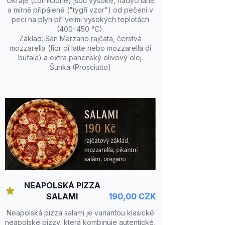
Okraje (cornicione) jsou vysoké, nadýchané
a mírně připálené ("tygří vzor") od pečení v
peci na plyn při velmi vysokých teplotách
(400–450 °C).
Základ: San Marzano rajčata, čerstvá
mozzarella (fior di latte nebo mozzarella di
bufala) a extra panenský olivový olej.
Šunka (Prosciutto)
NEAPOLSKÁ PIZZA
SALAMI
190,00 CZK
Neapolská pizza salami je variantou klasické
neapolské pizzy, která kombinuje autentické,