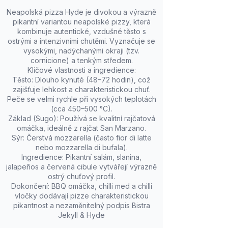
Neapolská pizza Hyde je divokou a výrazně
pikantní variantou neapolské pizzy, která
kombinuje autentické, vzdušné těsto s
ostrými a intenzivními chutěmi. Vyznačuje se
vysokými, nadýchanými okraji (tzv.
cornicione) a tenkým středem.
Klíčové vlastnosti a ingredience:
Těsto: Dlouho kynuté (48–72 hodin), což
zajišťuje lehkost a charakteristickou chuť.
Peče se velmi rychle při vysokých teplotách
(cca 450–500 °C).
Základ (Sugo): Používá se kvalitní rajčatová
omáčka, ideálně z rajčat San Marzano.
Sýr: Čerstvá mozzarella (často fior di latte
nebo mozzarella di bufala).
Ingredience: Pikantní salám, slanina,
jalapeños a červená cibule vytvářejí výrazně
ostrý chuťový profil.
Dokončení: BBQ omáčka, chilli med a chilli
vločky dodávají pizze charakteristickou
pikantnost a nezaměnitelný podpis Bistra
Jekyll & Hyde