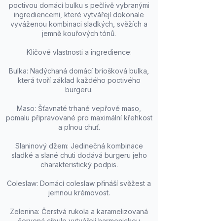
poctivou domácí bulku s pečlivě vybranými
ingrediencemi, které vytvářejí dokonale
vyváženou kombinaci sladkých, svěžích a
jemně kouřových tónů.
Klíčové vlastnosti a ingredience:
Bulka: Nadýchaná domácí briošková bulka,
která tvoří základ každého poctivého
burgeru.
Maso: Šťavnaté trhané vepřové maso,
pomalu připravované pro maximální křehkost
a plnou chuť.
Slaninový džem: Jedinečná kombinace
sladké a slané chuti dodává burgeru jeho
charakteristický podpis.
Coleslaw: Domácí coleslaw přináší svěžest a
jemnou krémovost.
Zelenina: Čerstvá rukola a karamelizovaná
červená cibule vytvářejí harmonickou