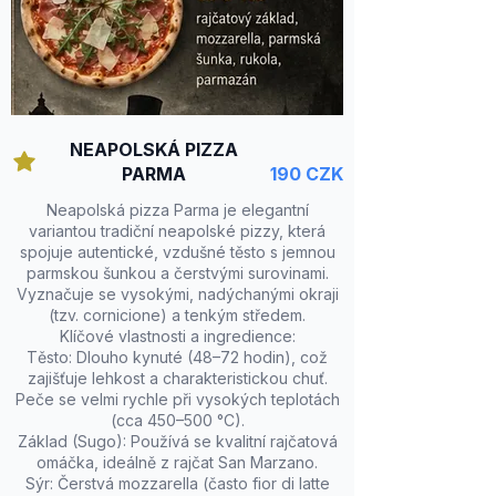
NEAPOLSKÁ PIZZA
PARMA
190 CZK
Neapolská pizza Parma je elegantní
variantou tradiční neapolské pizzy, která
spojuje autentické, vzdušné těsto s jemnou
parmskou šunkou a čerstvými surovinami.
Vyznačuje se vysokými, nadýchanými okraji
(tzv. cornicione) a tenkým středem.
Klíčové vlastnosti a ingredience:
Těsto: Dlouho kynuté (48–72 hodin), což
zajišťuje lehkost a charakteristickou chuť.
Peče se velmi rychle při vysokých teplotách
(cca 450–500 °C).
Základ (Sugo): Používá se kvalitní rajčatová
omáčka, ideálně z rajčat San Marzano.
Sýr: Čerstvá mozzarella (často fior di latte