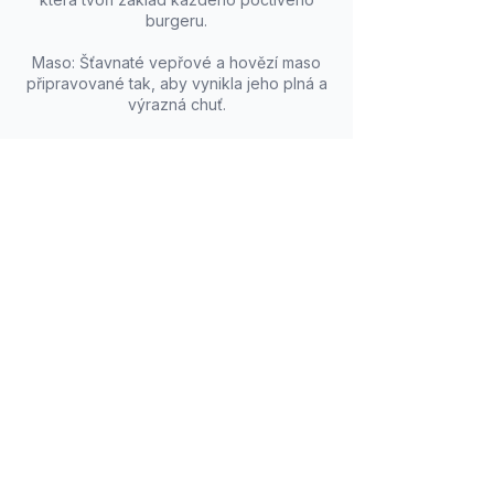
burgeru.
Maso: Šťavnaté vepřové a hovězí maso
připravované tak, aby vynikla jeho plná a
výrazná chuť.
Sýr: Dvojitá porce rozpuštěného čedaru
dodává burgeru výraznou a krémovou chuť.
Slanina: Křupavá slanina přináší intenzivní
kouřové aroma a bohatou chuť.
Zelenina: Čerstvý salát a domácí nakládané
okurky dodávají burgeru svěžest a příjemnou
kyselost.
Pikantní prvky: Jalapeños a křupavá
smažená cibulka podtrhují divoký charakter
burgeru.
Omáčky: Kombinace BBQ omáčky a chilli
majonézy vytváří dokonale vyváženou
souhru kouřových a pikantních tónů.