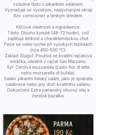
vzdušné těsto s pikantním salámem.
Vyznačuje se vysokými, nadýchanými okraji
(tzv. cornicione) a tenkým středem.
Klíčové vlastnosti a ingredience:
Těsto: Dlouho kynuté (48-72 hodin), což
zajišťuje lehkost a charakteristickou chuť.
Peče se velmi rychle při vysokých teplotách
(cca 450–500 °C).
Základ (Sugo): Používá se kvalitní rajčatová
omáčka, ideálně z rajčat San Marzano.
Sýr: Čerstvá mozzarella (často fior di latte
nebo mozzarella di bufala).
Salám: pikantní italský salám, jako je spianata
calabrese nebo jiný druh kvalitního salámu.
Dokončení: Extra panenský olivový olej a
čerstvá bazalka.