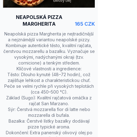
NEAPOLSKÁ PIZZA
MARGHERITA
165 CZK
Neapolská pizza Margherita je nejtradičnější
a nejznámější variantou neapolské pizzy.
Kombinuje autentické těsto, kvalitní rajčata,
čerstvou mozzarellu a bazalku. Vyznačuje se
vysokými, nadýchanými okraji (tzv.
cornicione) a tenkým středem.
Klíčové vlastnosti a ingredience:
Těsto: Dlouho kynuté (48–72 hodin), což
zajišťuje lehkost a charakteristickou chuť.
Peče se velmi rychle při vysokých teplotách
(cca 450–500 °C).
Základ (Sugo): Kvalitní rajčatová omáčka z
rajčat San Marzano.
Sýr: Čerstvá mozzarella fior di latte nebo
mozzarella di bufala.
Bazalka: Čerstvé lístky bazalky dodávají
pizze typické aroma.
Dokončení: Extra panenský olivový olej po