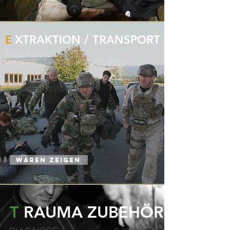
E
XTRAKTION / TRANSPORT
ABSAUGGERÄTE
WÜRFE TRANSPORTIEREN
WAREN ZEIGEN
T
RAUMA ZUBEHÖR