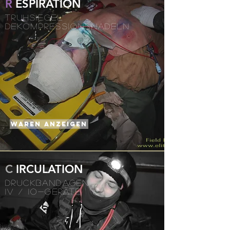
R
ESPIRATION
TRUHSIEGEL
DEKOMPRESSIONSNADELN
WAREN anzeigen
C
IRCULATION
DRUCKBANDAGEN
IV / IO-GERÄTE