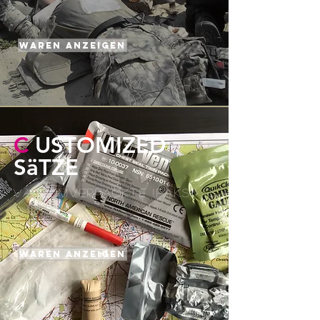
WAREN anzeigen
C
USTOMIZED
SäTZE
VAKUUMVERPACKTE IFAKS
WAREN anzeigen