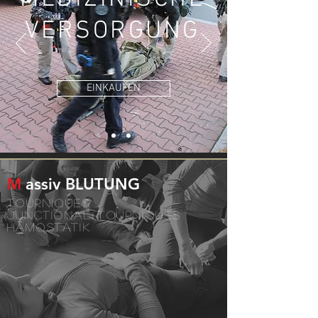
VERSORGUNG
EINKAUFEN
M
assiv BLUTUNG
TOURNIQUES
JUNCTIONAL TOURNIQUES
HÄMOSTATIK