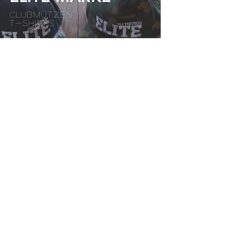
CLUBMÜTZEN
T-SHIRTS
WAREN anzeigen
PATCHES und
MEDAILLEN
MEDIZINISCHE PATCHES
ELITE-PATCHES
MEDAILLEN