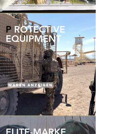
P
ROTECTIVE
EQUIPMENT
ATEMSCHUTZMASSNAHMEN
FFP2-/FFP3-FILTER
HANDSCHUHE AUS NITRIL
WAREN anzeigen
ELITE-MARKE