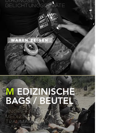
Diagnose
Belichtungsgeräte
WAREN ZEIGEN
M
EDIZINISCHE
BAGS / BEUTEL
ANGRIFFSPAKETE
MEDIZINISCHE TASCHEN
TRAUMAPACKUNGEN
IFAK-BEUTEL