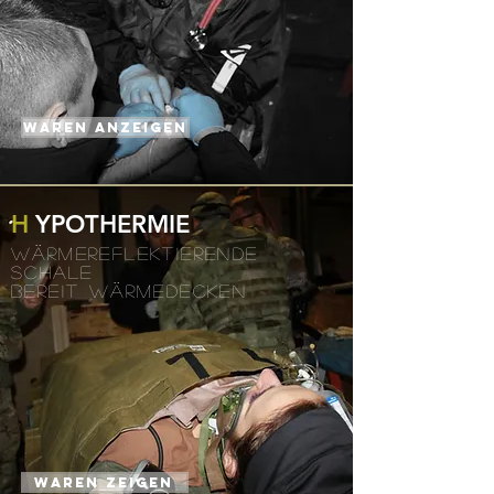
WAREN anzeigen
H
YPOTHERMIE
WÄRMEREFLEKTIERENDE
SCHALE
BEREIT WÄRMEDECKEN
WAREN ZEIGEN