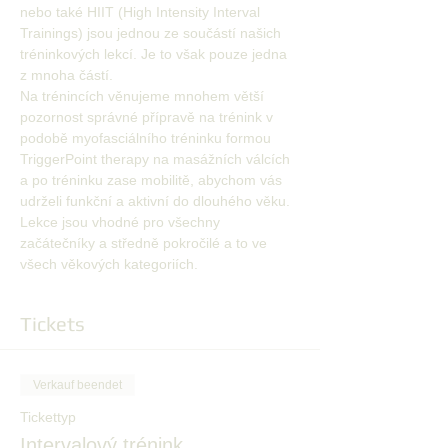
nebo také HIIT (High Intensity Interval 
Trainings) jsou jednou ze součástí našich 
tréninkových lekcí. Je to však pouze jedna 
z mnoha částí. 
Na trénincích věnujeme mnohem větší 
pozornost správné přípravě na trénink v 
podobě myofasciálního tréninku formou 
TriggerPoint therapy na masážních válcích 
a po tréninku zase mobilitě, abychom vás 
udrželi funkční a aktivní do dlouhého věku. 
Lekce jsou vhodné pro všechny 
začátečníky a středně pokročilé a to ve 
všech věkových kategoriích.
Tickets
Verkauf beendet
Tickettyp
Intervalový trénink