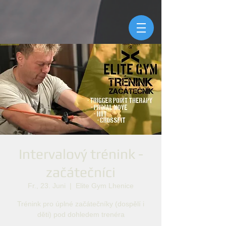
Intervalový trénink -
začátečníci
Fr., 23. Juni
  |  
Elite Gym Lhenice
Trénink pro úplné začátečníky (dospělí i
děti) pod dohledem trenéra