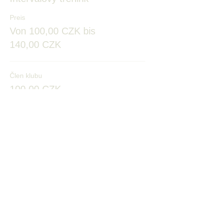
Preis
Von 100,00 CZK bis
140,00 CZK
Člen klubu
100,00 CZK
Senioři a děti
100,00 CZK
Mimokluboví
140,00 CZK