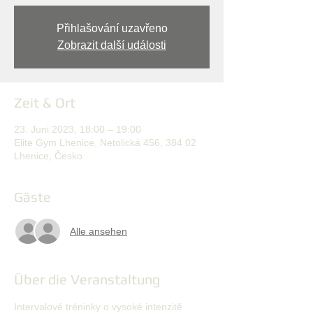
Přihlašování uzavřeno
Zobrazit další události
Zeit & Ort
23. Juni 2023, 18:00 – 19:00
Elite Gym Lhenice, Netolická 456, 384 02
Lhenice, Česko
Gäste
Alle ansehen
Über die Veranstaltung
Intervalové tréninky o vysoké intenzitě 