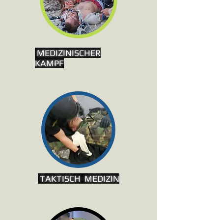
MEDIZINISCHER
KAMPF
TAKTISCH MEDIZIN