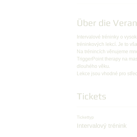
Über die Veran
Intervalové tréninky o vysok
tréninkových lekcí. Je to vš
Na trénincích věnujeme mno
TriggerPoint therapy na mas
dlouhého věku. 
Lekce jsou vhodné pro střed
Tickets
Tickettyp
Intervalový trénink