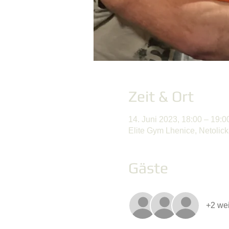
Zeit & Ort
14. Juni 2023, 18:00 – 19:0
Elite Gym Lhenice, Netolic
Gäste
+2 wei