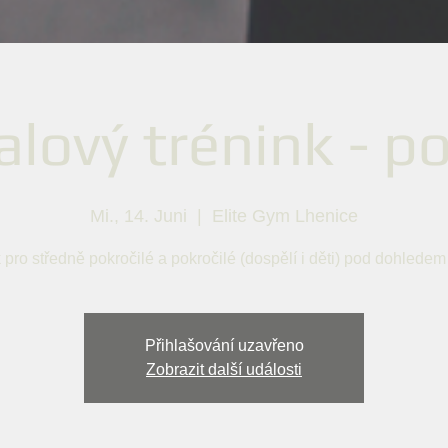
alový trénink - po
Mi., 14. Juni
  |  
Elite Gym Lhenice
 pro středně pokročilé a pokročilé (dospělí i děti) pod dohledem
Přihlašování uzavřeno
Zobrazit další události