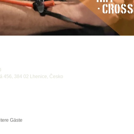
0
ká 456, 384 02 Lhenice, Česko
tere Gäste