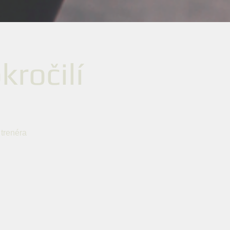
kročilí
 trenéra