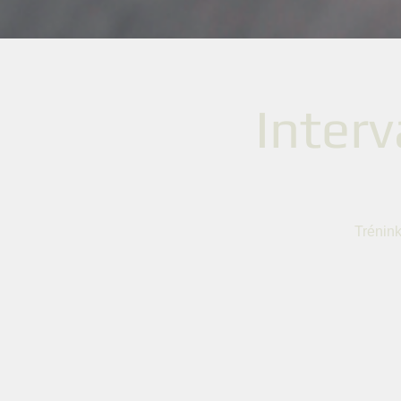
Interv
Trénink