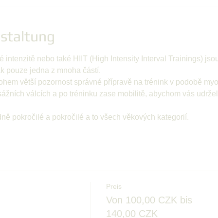
staltung
é intenzitě nebo také HIIT (High Intensity Interval Trainings) js
ak pouze jedna z mnoha částí. 
hem větší pozornost správné přípravě na trénink v podobě myof
ážních válcích a po tréninku zase mobilitě, abychom vás udrželi 
ně pokročilé a pokročilé a to všech věkových kategorií.
Preis
Von 100,00 CZK bis
140,00 CZK