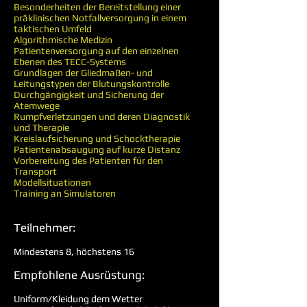
Besonderheiten der Bereitstellung einer
präklinischen Notfallversorgung in einem
taktischen Umfeld
Algorithmische Medizin
Patientenversorgung auf den einzelnen
Ebenen des TECC-Systems
Grundlagen der Gliedmaßen- und
Leitungstypen der Blutungskontrolle
Durchgängigkeit und Sicherung der
Atemwege
Rumpfverletzungen und deren Diagnostik
und Therapie
Kreislaufsicherung und Schocktherapie
Patientenabsaugung auf kurze Distanz
Vorbereitung des Patienten für den
Transport
Modellsituationen
Training an Simulatoren
Teilnehmer:
Mindestens 8, höchstens 16
Empfohlene Ausrüstung:
Uniform/Kleidung dem Wetter