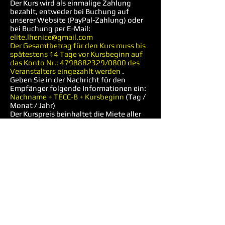
Der Kurs wird als einmalige Zahlung
bezahlt, entweder bei Buchung auf
unserer Website (PayPal-Zahlung) oder
bei Buchung per E-Mail:
elite.lhenice@gmail.com
Der Gesamtbetrag für den Kurs muss bis
spätestens 14 Tage vor Kursbeginn auf
das Konto Nr.:
4798882329
/0800 des
Veranstalters eingezahlt werden
.
Geben Sie in der Nachricht für den
Empfänger folgende Informationen ein:
Nachname + TECC-B + Kursbeginn
(Tag /
Monat / Jahr)
Der Kurspreis beinhaltet die Miete aller
für den Kurs benötigten
Schulungseinrichtungen und -mittel, den
Kursleiter und seine Assistenten, Extras,
Zertifikat. Sonstige Kosten, wie
Verpflegung, Unterkunft, taktisches
Medizin-Trainingsskript, Transport,
Munition etc. gehen zu Lasten des
Teilnehmers.
RESERVIERUNG