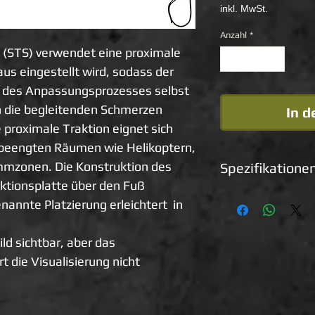
inkl. MwSt.
Anzahl
*
t (STS) verwendet eine proximale
aus eingestellt wird, sodass der
d des Anpassungsprozesses selbst
h die begleitenden Schmerzen
In 
 proximale Traktion eignet sich
n beengten Räumen wie Helikoptern,
mzonen. Die Konstruktion des
Spezifikatione
aktionsplatte über den Fuß
Plattengröße im Pa
nannte Platzierung erleichtert in
Gewicht: 600 g
ld sichtbar, aber das
 die Visualisierung nicht