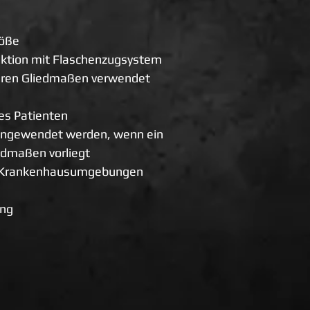
röße
aktion mit Flaschenzugsystem
eren Gliedmaßen verwendet
des Patienten
angewendet werden, wenn ein
edmaßen vorliegt
nd Krankenhausumgebungen
ing