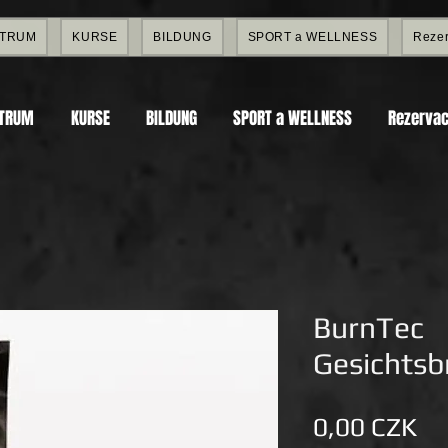
NTRUM
KURSE
BILDUNG
SPORT a WELLNESS
Rezer
NTRUM
KURSE
BILDUNG
SPORT a WELLNESS
Rezervac
BurnTec
Gesichtsb
Pr
0,00 CZK