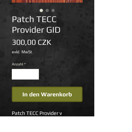
Patch TECC
Provider GID
Preis
300,00 CZK
exkl. MwSt.
Anzahl
*
In den Warenkorb
Patch TECC Provider v
provedení black je k prodeji
všem absolventům kurzů