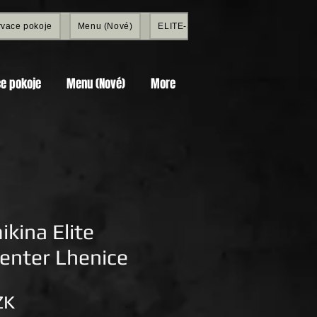
vace pokoje
Menu (Nové)
ELITE-SHOP
Mitglieder
Gr
e pokoje
Menu (Nové)
More
kina Elite
Center Lhenice
Preis
ZK