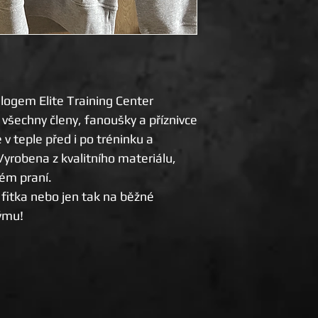
 logem Elite Training Center
o všechny členy, fanoušky a příznivce
 v teple před i po tréninku a
Vyrobena z kvalitního materiálu,
ném praní.
o fitka nebo jen tak na běžné
týmu!