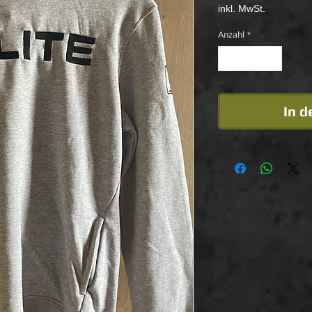
inkl. MwSt.
Anzahl
*
In 