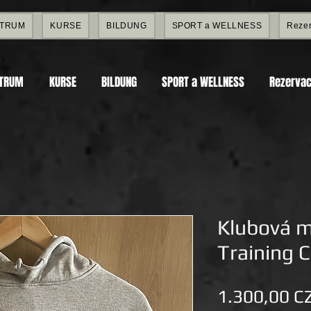
NTRUM
KURSE
BILDUNG
SPORT a WELLNESS
Rezer
NTRUM
KURSE
BILDUNG
SPORT a WELLNESS
Rezervac
Klubová mi
Training 
1.300,00 C