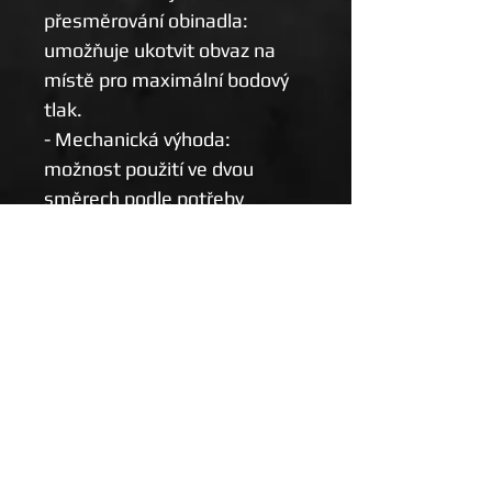
přesměrování obinadla:
umožňuje ukotvit obvaz na
místě pro maximální bodový
tlak.
- Mechanická výhoda:
možnost použití ve dvou
směrech podle potřeby
- Hlavice pro cílený tlak:
zabraňuje opakovanému
krvácení a kompresním
komplikacím
- Jednorázové použití –
patentované řešení
Bez latexu
Doba skladovatelnosti: 5 let
Rozměry produktu: Šířka 4″ ×