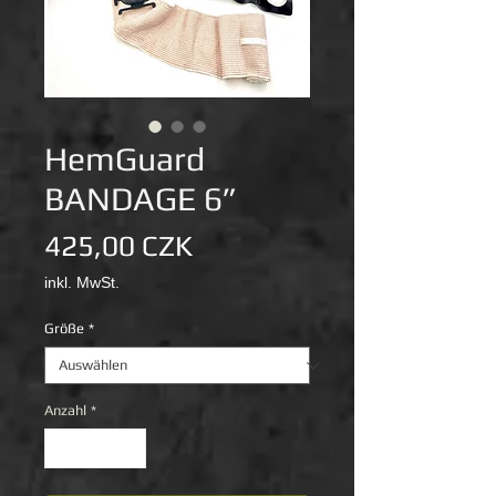
HemGuard
BANDAGE 6”
Preis
425,00 CZK
inkl. MwSt.
Größe
*
Anzahl
*