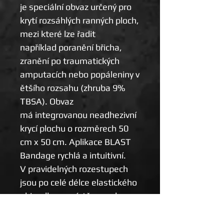
je speciální obvaz určený pro
krytí rozsáhlých ranných ploch,
mezi které lze řadit
například poranění břicha,
zranění po traumatických
amputacích nebo popáleniny v
ětšího rozsahu (zhruba 9%
TBSA). Obvaz
má integrovanou neadhezivní
krycí plochu o rozměrech 50
cm x 50 cm. Aplikace
BLAST
Bandage rychlá a intuitivní.
V pravidelných rozestupech
jsou po celé délce elastického
obinadla rozmístěny pruhy
suchého zipu, bránící
nežádoucímu rozvinutí