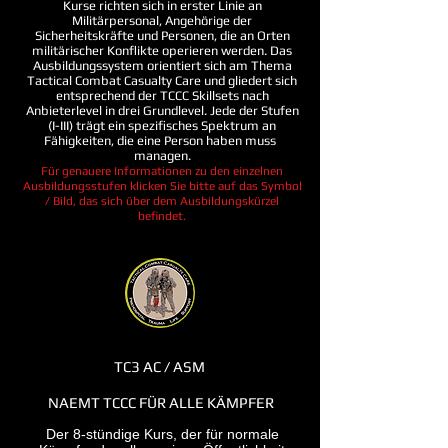
Kurse richten sich in erster Linie an
Militärpersonal, Angehörige der
Sicherheitskräfte und Personen, die an Orten
militärischer Konflikte operieren werden. Das
Ausbildungssystem orientiert sich am Thema
Tactical Combat Casualty Care und gliedert sich
entsprechend der TCCC Skillsets nach
Anbieterlevel in drei Grundlevel. Jede der Stufen
(I-III) trägt ein spezifisches Spektrum an
Fähigkeiten, die eine Person haben muss
managen.
Für genauere Informationen zu den einzelnen
Ausbildungsstufen klicken Sie bitte auf das Symbol
/ Bild, das sich über dem Ausbildungskürzel
befindet.
TC3 AC / ASM
NAEMT TCCC FÜR ALLE KÄMPFER
Der 8-stündige Kurs, der für normale