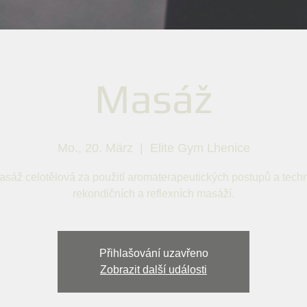
Masáž
Mo., 20. März
  |  
Elite Gym Lhenice
asáž celotělová za použití aromaterapeutických postupů a techn
rekondičních a reflexních masáží.
Přihlašování uzavřeno
Zobrazit další události