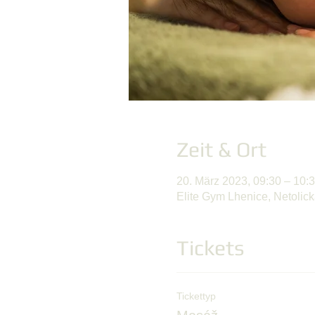
Zeit & Ort
20. März 2023, 09:30 – 10:
Elite Gym Lhenice, Netolic
Tickets
Tickettyp