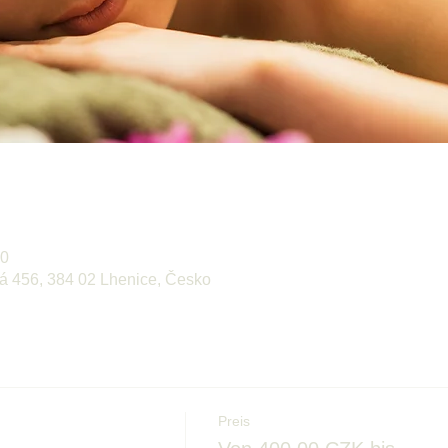
30
ká 456, 384 02 Lhenice, Česko
Preis