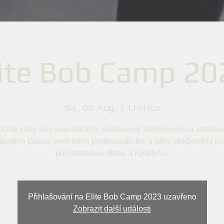
lite Bob Camp 20
Sa., 05. Aug.
  |  
Lhenice
ročník stále více populárního, všestranně zaměřeného a aktivita
abytého tábora, vedeného profesionálními a vámi oblíbenými ins
pod taktovkou Boba a Keddyho.
Přihlašování na Elite Bob Camp 2023 uzavřeno
Zobrazit další události