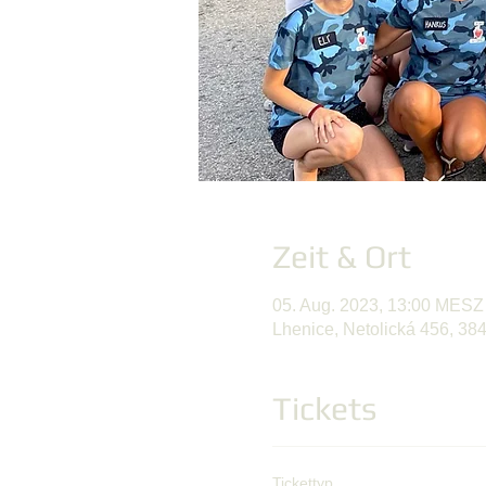
Zeit & Ort
05. Aug. 2023, 13:00 MESZ
Lhenice, Netolická 456, 38
Tickets
Tickettyp