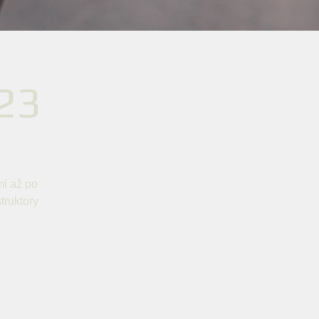
23
mi až po
truktory