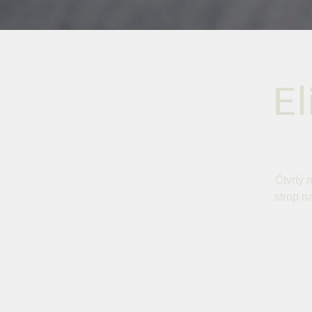
E
Čtvrtý 
strop n